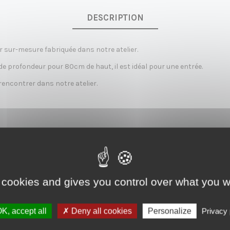
DESCRIPTION
 sur-mesure fabriquée dans notre atelier.
 profondeur pour 80cm de haut, il est idéal pour une entrée.
encontrer dans notre atelier.
emagne…
 cookies and gives you control over what you w
K, accept all
Deny all cookies
Personalize
Privacy 