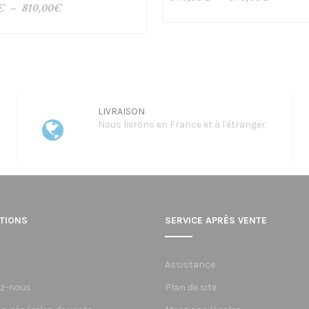
Plage
€
–
810,00
€
de
de
prix :
prix :
570,00€
710,00€
à
à
670,00€
810,00€
LIVRAISON
Nous livrons en France et à l'étranger.
TIONS
SERVICE APRÈS VENTE
Assistance
z-nous
Plan de site