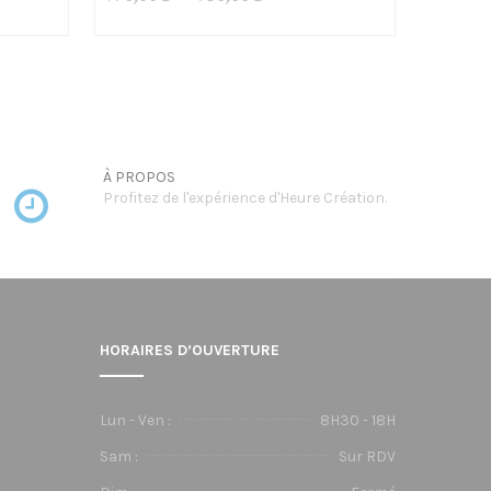
de
prix :
790,00€
à
950,00€
À PROPOS
Profitez de l'expérience d'Heure Création.
HORAIRES D’OUVERTURE
Lun - Ven :
8H30 - 18H
Sam :
Sur RDV