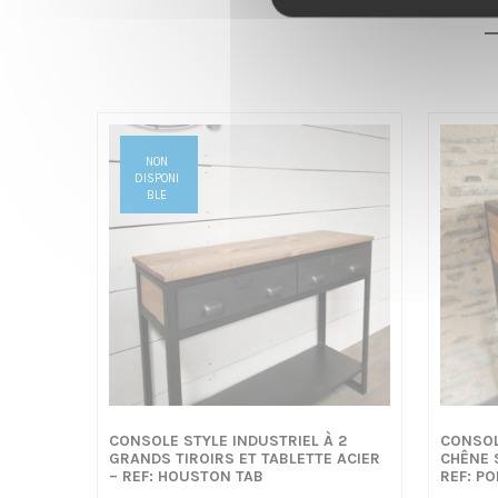
o
n
EN STOCK
NON
DISPONI
BLE
CONSOLE STYLE INDUSTRIEL À 2
CONSOL
GRANDS TIROIRS ET TABLETTE ACIER
CHÊNE 
– REF: HOUSTON TAB
REF: P