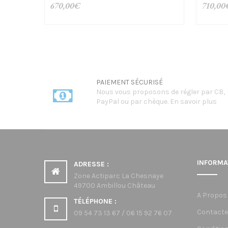
670,00
€
710,00
PAIEMENT SÉCURISÉ
Nous vous proposons de régler par CB,
PayPal ou par chèque.
En savoir plus
INFORMA
ADRESSE :
Zone Actiparc La Chesnaye
49700 Ambillou Château
A Propos
TÉLÉPHONE :
Contacte
09 54 73 13 67 / 06 15 92 76 07