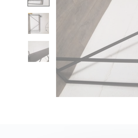
e
C
r