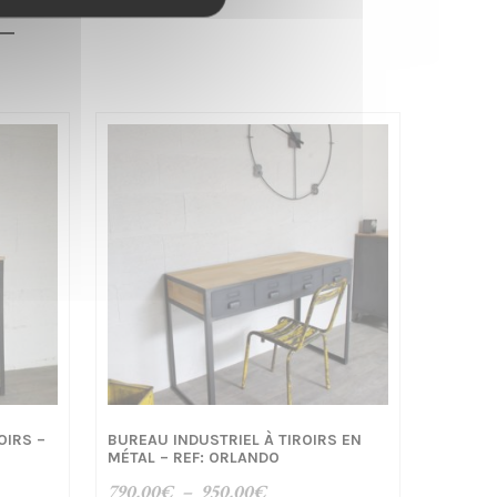
OIRS –
BUREAU INDUSTRIEL À TIROIRS EN
MÉTAL – REF: ORLANDO
Plage
790,00
€
–
950,00
€