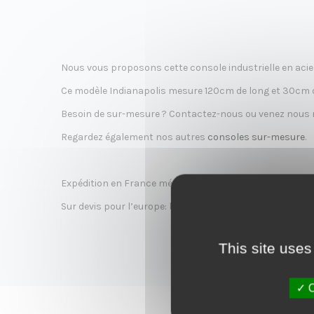
é
Nous vous proposons cette console industrielle en acier
a
Ce modèle Indianapolis mesure 120cm de long et 30cm de
Besoin de sur-mesure ? Contactez-nous ou venez nous r
Regardez également nos autres
consoles sur-mesure
.
t
Expédition en France métropolitaine (hors iles) + 55€
Sur devis pour l’europe: belgique, Espagne, Suisse, All
i
This site uses
O