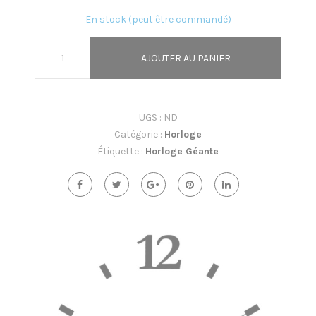
i
En stock (peut être commandé)
g
AJOUTER AU PANIER
a
t
i
UGS :
ND
Catégorie :
Horloge
o
Étiquette :
Horloge Géante
n