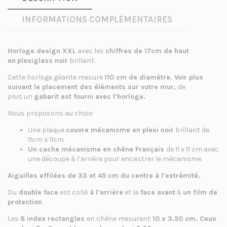
INFORMATIONS COMPLÉMENTAIRES
Horloge design XXL
avec les
chiffres de 17cm de haut
en
plexiglass noir
brillant.
Cette horloge géante mesure
110 cm de diamètre. Voir plus
suivant le placement des éléments sur votre mur,
de
plus un
gabarit est fourni avec l’horloge.
Nous proposons au choix:
Une plaque
couvre mécanisme en plexi noir
brillant de
11cm x 11cm
Un cache mécanisme en chêne Français
de 11 x 11 cm avec
une découpe à l’arrière pour encastrer le mécanisme.
Aiguilles effilées de 33 et 45 cm du centre à l’extrémité.
Du
double face
est collé
à l’arrière
et la
face avant
à
un film de
protection
.
Les
8 index rectangles
en chêne mesurent
10 x 3.50 cm. Ceux