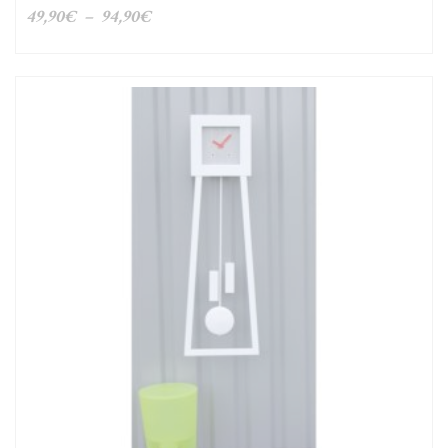
Plage
49,90
€
–
94,90
€
de
prix :
49,90€
à
94,90€