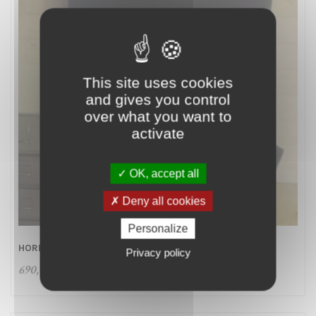
This site uses cookies
and gives you control
over what you want to
activate
OK, accept all
Deny all cookies
Personalize
HORLOGE GÉANTE CARRÉ EN ACIER STYLE INDUSTRIEL
Privacy policy
690,00
€