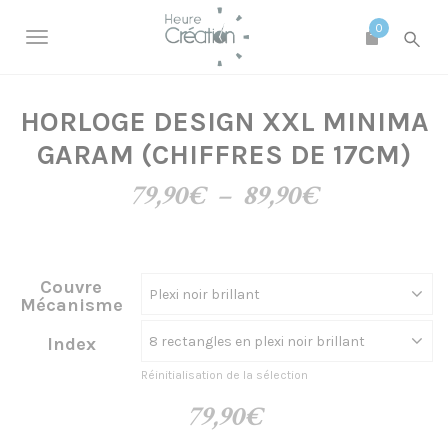
S
H
k
0
e
A
i
u
p
c
r
t
o
e
HORLOGE DESIGN XXL MINIMA
t
m
C
a
GARAM (CHIFFRES DE 17CM)
i
r
i
n
é
Plage
79,90
€
–
89,90
€
v
c
a
o
e
de
t
n
t
r
i
prix :
e
o
Couvre
l
n
79,90€
Mécanisme
n
t
a
à
Index
n
Réinitialisation de la sélection
89,90€
a
79,90
€
v