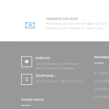
700,00€
à
860,00€
PAIEMENT SÉCURISÉ
Nous vous proposons de régler par CB,
PayPal ou par chèque.
En savoir plus
INFORMA
ADRESSE :
Zone Actiparc La Chesnaye
49700 Ambillou Château
A Propos
TÉLÉPHONE :
Contacte
09 54 73 13 67 / 06 15 92 76 07
Condition
Confident
SUIVEZ-NOUS