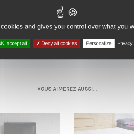
, n’hésitez pas à nous contacter pour connaitre les modèles de tiroi
eur sur toute la France 55€ et à l’étranger sur devis.
 cookies and gives you control over what you w
K, accept all
Deny all cookies
Personalize
Privacy 
VOUS AIMEREZ AUSSI…