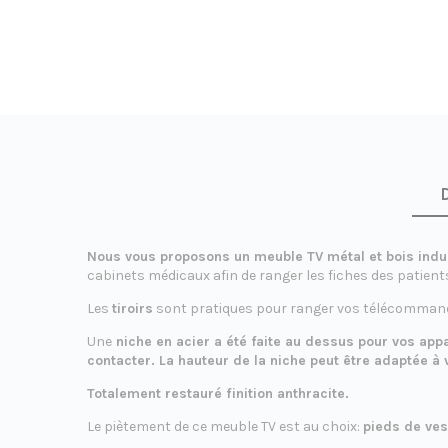
é
a
t
Nous vous proposons un meuble TV métal et bois indus
cabinets médicaux afin de ranger les fiches des patient
Les
tiroirs
sont pratiques pour ranger vos télécommande
Une
niche en acier a été faite au dessus pour vos appa
i
contacter. La hauteur de la niche peut être adaptée à 
Totalement restauré finition anthracite.
Le piètement de ce meuble TV est au choix:
pieds de ves