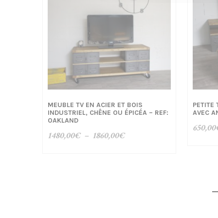
MEUBLE TV EN ACIER ET BOIS
PETITE
INDUSTRIEL, CHÊNE OU ÉPICÉA – REF:
AVEC AN
OAKLAND
650,00
Plage
1480,00
€
–
1860,00
€
de
prix :
1480,00€
à
1860,00€