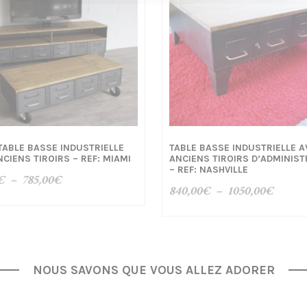
 TABLE BASSE INDUSTRIELLE
TABLE BASSE INDUSTRIELLE A
CIENS TIROIRS – REF: MIAMI
ANCIENS TIROIRS D’ADMINIST
– REF: NASHVILLE
Plage
€
–
785,00
€
Plage
840,00
€
–
1050,00
€
de
de
prix :
prix :
650,00€
840,0
à
à
785,00€
NOUS SAVONS QUE VOUS ALLEZ ADORER
1050,0