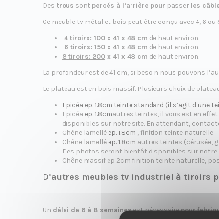
o
Des
trous
sont
percés à l’arrière pour
passer
les câbl
Ce meuble tv métal et bois peut être conçu avec 4, 6 ou 
4 tiroirs:
100 x 41 x 48 cm
de haut environ.
6 tiroirs:
150 x 41 x 48 cm
de haut environ.
8 tiroirs: 200
x 41 x 48 cm
de haut environ.
n
La profondeur est de 41 cm, si besoin nous pouvons l’au
Le plateau est en bois massif. Plusieurs choix de platea
Epicéa ep. 1.8cm teinte standard (il s’agit d’une t
Epicéa
ep. 1.8cm
autres teintes, il vous est en eff
disponibles sur notre site. En attendant, contact
Chêne lamellé
ep. 1.8cm
, finition teinte naturelle
Chêne lamellé
ep. 1.8cm
autres teintes (cérusée, gr
Des photos seront bientôt disponibles sur notre 
Chêne massif ep 2cm finition teinte naturelle, poss
D’autres meubles tv industriel à tiroirs 
Un
délai de 6 à 8 semaines
est nécessaire
pour
fabriq