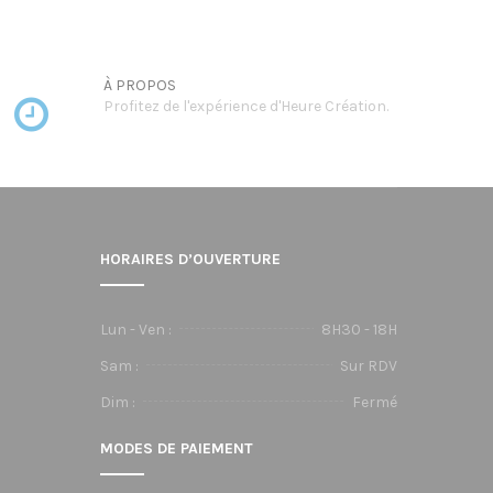
à
00€
1010,00€
À PROPOS
Profitez de l'expérience d'Heure Création.
HORAIRES D’OUVERTURE
Lun - Ven :
8H30 - 18H
Sam :
Sur RDV
Dim :
Fermé
MODES DE PAIEMENT