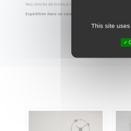
Nos stocks de tiroirs à restaurer évoluant constamment
Expédition dans un caisson de protection par transport
This site uses
O