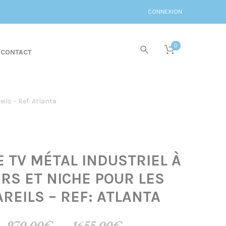
CONNEXION
0
CONTACT
ils – Ref: Atlanta
 TV MÉTAL INDUSTRIEL À
IRS ET NICHE POUR LES
REILS – REF: ATLANTA
Plage
970,00
€
–
1655,00
€