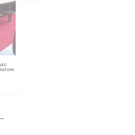
VEC
RATION
0€
0€