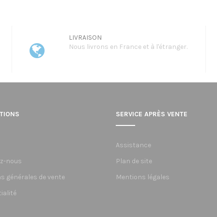
à
1260,
LIVRAISON
Nous livrons en France et à l'étranger.
TIONS
SERVICE APRÈS VENTE
Assistance
z-nous
Plan de site
s générales de vente
Mentions légales
ialité