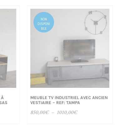
NON
DISPONI
BLE
 À
MEUBLE TV INDUSTRIEL AVEC ANCIEN
NSAS
VESTIAIRE – REF: TAMPA
Plage
850,00
€
–
1010,00
€
de
prix :
00€
850,00€