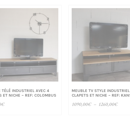
 TÉLÉ INDUSTRIEL AVEC 4
MEUBLE TV STYLE INDUSTRIEL
S ET NICHE – REF: COLOMBUS
CLAPETS ET NICHE – REF: KA
Plage
0
€
1090,00
€
–
1260,00
€
de
prix :
1090,