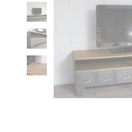
e
C
r