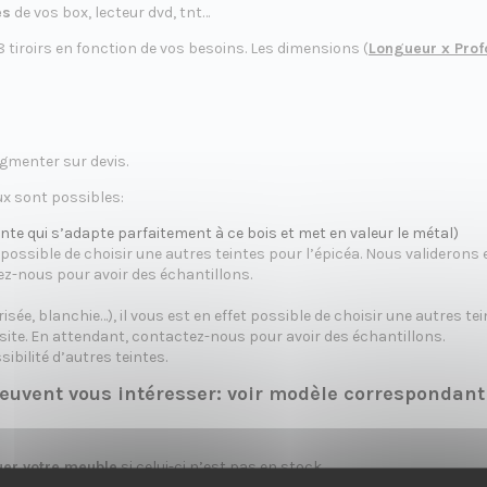
es
de vos box, lecteur dvd, tnt…
8 tiroirs en fonction de vos besoins. Les dimensions (
Longueur x Prof
gmenter sur devis.
ux sont possibles:
einte qui s’adapte parfaitement à ce bois et met en valeur le métal)
et possible de choisir une autres teintes pour l’épicéa. Nous valideron
ez-nous pour avoir des échantillons.
isée, blanchie…), il vous est en effet possible de choisir une autres t
site. En attendant, contactez-nous pour avoir des échantillons.
ibilité d’autres teintes.
peuvent vous intéresser: voir
modèle correspondant
uer votre meuble
si celui-ci n’est pas en stock.