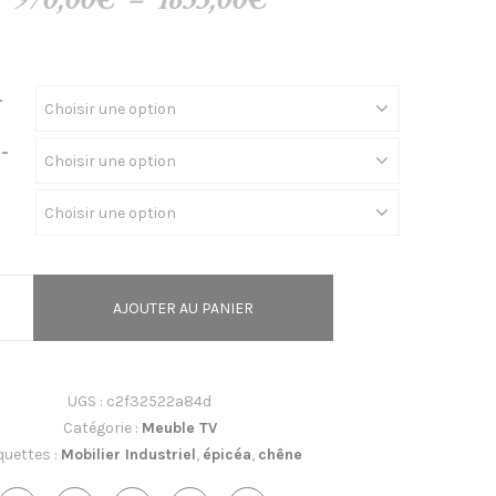
de
prix :
-
970,00€
-
à
1655,00€
AJOUTER AU PANIER
UGS :
c2f32522a84d
Catégorie :
Meuble TV
quettes :
Mobilier Industriel
,
épicéa
,
chêne