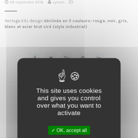
28 septembre 2016
sylvain
i
g
Horloge XXL design
déclinée en 5 couleurs: rouge, noir, gris,
blanc et acier brut ciré (style industriel)
a
t
i
o
n
This site uses cookies
PREVIOUS ARTICLE
Table basse industrielle
and gives you control
over what you want to
NEXT ARTICLE
activate
Mobilier industriel restauré
OK, accept all