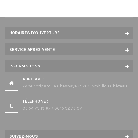
prix :
2050,00€
à
2250,00€
HORAIRES D’OUVERTURE
SERVICE APRÈS VENTE
INFORMATIONS
ADRESSE :
Zone Actiparc La Chesnaye 49700 Ambillou Château
TÉLÉPHONE :
09 54 73 13 67 / 06 15 92 76 07
SUIVEZ-NOUS