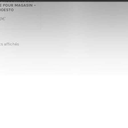
 INDUSTRIEL SUR
E POUR MAGASIN –
ODESTO
0
€
ts affichés