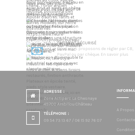
PAIEMENT SÉCURISÉ
Nous vous proposons de régler par CB,
PayPal ou par chèque.
En savoir plus
INFORMA
ADRESSE :
Zone Actiparc La Chesnaye
49700 Ambillou Château
A Propos
TÉLÉPHONE :
Contacte
09 54 73 13 67 / 06 15 92 76 07
Condition