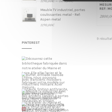
Plage
1190,00
€
1490,00
€
MEUBLE
–
o
MESUR
de
REF: M
Meuble TV industriel, portes
prix :
coulissantes metal - Ref:
1190,00€
2800,0
Aspen metal
à
1490,00€
1190,00
€
n
9 résulta
PINTEREST
More Pins