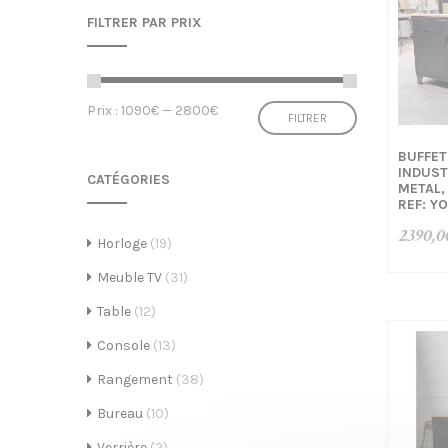
FILTRER PAR PRIX
e
Prix
Prix
Prix :
1090€
—
2800€
FILTRER
min
max
BUFFET
INDUST
CATÉGORIES
METAL,
REF: Y
C
2390,0
Horloge
(19)
Meuble TV
(31)
Table
(12)
r
Console
(13)
Rangement
(38)
Bureau
(10)
Verrière
(2)