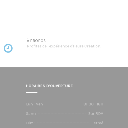
À PROPOS
Profitez de l'expérience d'Heure Création.
HORAIRES D’OUVERTURE
Lun - Ven :
8H30 - 18H
Sam :
Sur RDV
Dim :
Fermé