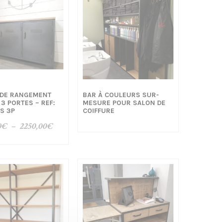
 DE RANGEMENT
BAR À COULEURS SUR-
 3 PORTES – REF:
MESURE POUR SALON DE
S 3P
COIFFURE
Plage
0
€
–
2250,00
€
de
prix :
2050,00€
à
2250,00€