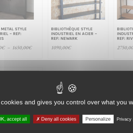
 METAL STYLE
BIBLIOTHÈQUE STYLE
BIBLIO
RIEL – REF:
INDUSTRIEL EN ACIER –
INDUST
RS
REF: NEWARK
REF: RI
Plage
0
€
–
1650,00
€
1090,00
€
2750,0
de
prix :
1350,00€
à
1650,00€
 cookies and gives you control over what you w
K, accept all
Deny all cookies
Personalize
Privacy 