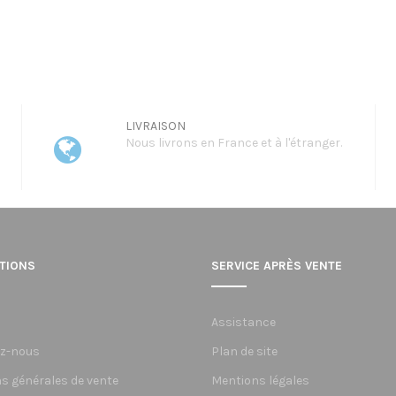
LIVRAISON
Nous livrons en France et à l'étranger.
TIONS
SERVICE APRÈS VENTE
Assistance
z-nous
Plan de site
s générales de vente
Mentions légales