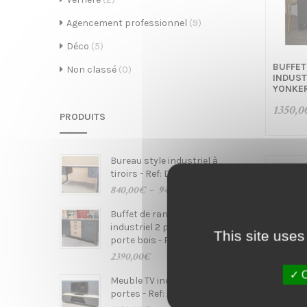
é
Agencement professionnel
(9)
Déco
(5)
BUFFET
Non classé
(0)
INDUST
a
YONKE
1350,0
PRODUITS
t
Bureau style industriel à
tiroirs - Ref: Denver
Plage
840,00
€
940,00
€
–
de
Buffet de rangement
prix :
industriel 2 portes metal, 1
840,00€
This site uses
i
porte bois - Ref: Yonkers
à
940,00€
2390,00
€
O
Meuble TV industriel avec
portes - Ref: Aspen ac