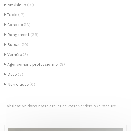
Meuble TV
(31)
i
Table
(12)
g
Console
(13)
a
Rangement
(38)
t
Bureau
(10)
i
Verrière
(2)
o
Agencement professionnel
(9)
n
Déco
(5)
Non classé
(0)
Fabrication dans notre atelier de votre verrière sur-mesure.