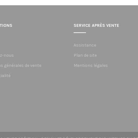
TIONS
SERVICE APRÈS VENTE
Assistance
z-nous
Plan de site
s générales de vente
Mentions légales
ialité