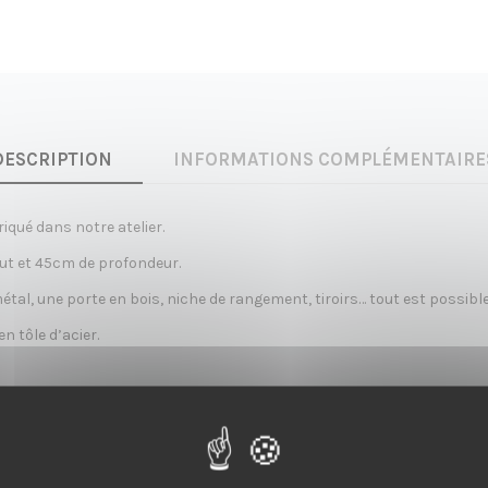
DESCRIPTION
INFORMATIONS COMPLÉMENTAIRE
qué dans notre atelier.
ut et 45cm de profondeur.
métal, une porte en bois, niche de rangement, tiroirs… tout est possible
en tôle d’acier.
, il peut être également peint avec n’importe quelle couleur Ral.
lité de chêne lamellé (ep. 1.8cm), chêne massif (ep 2cm)
er le buffet.