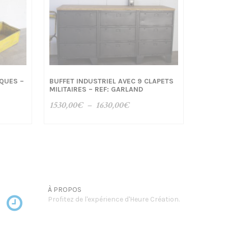
IQUES –
BUFFET INDUSTRIEL AVEC 9 CLAPETS
MILITAIRES – REF: GARLAND
Plage
1530,00
€
–
1630,00
€
de
prix :
1530,00€
à
1630,00€
À PROPOS
Profitez de l'expérience d'Heure Création.