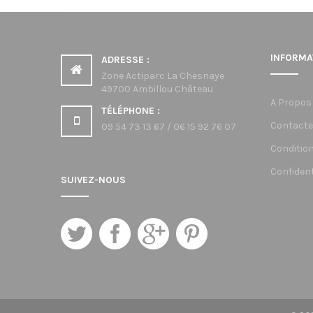
INFORMA
ADRESSE :
Zone Actiparc La Chesnaye
49700 Ambillou Château
A Propos
TÉLÉPHONE :
Contacte
09 54 73 13 67 / 06 15 92 76 07
Condition
Confident
SUIVEZ-NOUS