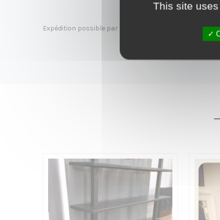
This site uses
o
Expédition possible par transporteur sur toute la France
O
n