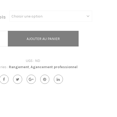
de
prix :
ois
2050,00€
à
2250,00€
AJOUTER AU PANIER
UGS :
ND
ries :
Rangement
,
Agencement professionnel