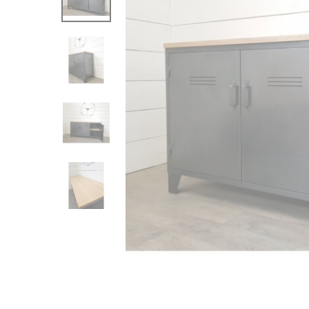
e
C
r