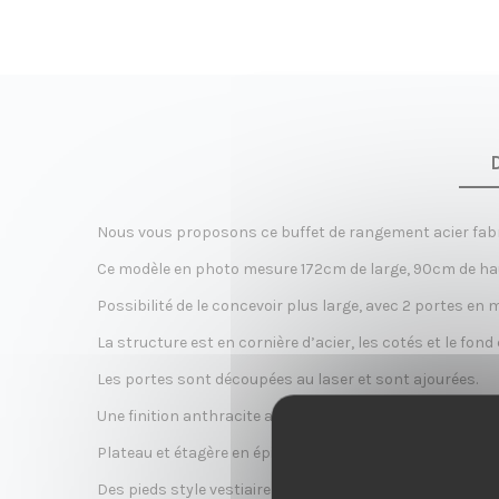
é
a
Nous vous proposons ce buffet de rangement acier fabri
t
Ce modèle en photo mesure 172cm de large, 90cm de ha
Possibilité de le concevoir plus large, avec 2 portes en 
La structure est en cornière d’acier, les cotés et le fond 
Les portes sont découpées au laser et sont ajourées.
i
Une finition anthracite a été appliquée sur tout le métal
Plateau et étagère en épicéa teinté (ep. 1.80cm), possibi
Des pieds style vestiaire ont été fixés dessous pour relev