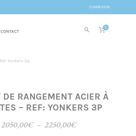
CONNEXION
0
CONTACT
 Ref: Yonkers 3p
 DE RANGEMENT ACIER À
TES – REF: YONKERS 3P
Plage
2050,00
€
–
2250,00
€