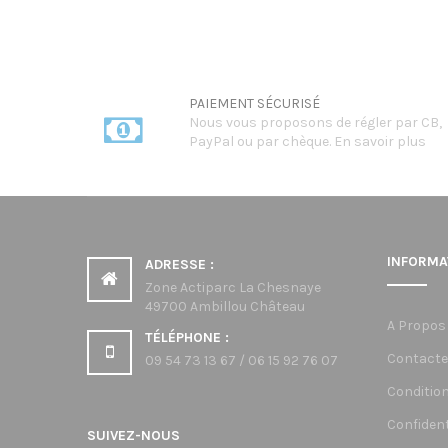
PAIEMENT SÉCURISÉ
Nous vous proposons de régler par CB,
PayPal ou par chèque.
En savoir plus
INFORMA
ADRESSE :
Zone Actiparc La Chesnaye
49700 Ambillou Château
A Propos
TÉLÉPHONE :
Contacte
09 54 73 13 67 / 06 15 92 76 07
Condition
Confident
SUIVEZ-NOUS