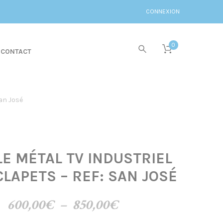
CONNEXION
0
CONTACT
San José
E MÉTAL TV INDUSTRIEL
CLAPETS – REF: SAN JOSÉ
Plage
600,00
€
–
850,00
€