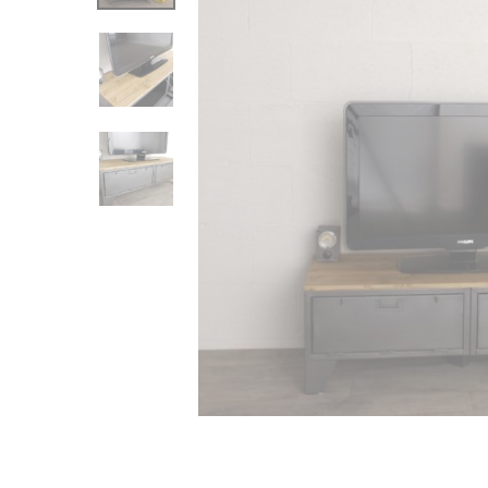
e
C
r