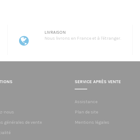
prix :
1600,00€
à
1800,00€
LIVRAISON
Nous livrons en France et à l'étranger.
TIONS
SERVICE APRÈS VENTE
Assistance
z-nous
Plan de site
s générales de vente
Mentions légales
ialité