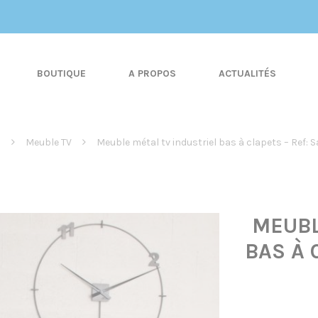
BOUTIQUE
A PROPOS
ACTUALITÉS
l
Meuble TV
Meuble métal tv industriel bas à clapets – Ref: 
MEUBL
BAS À 