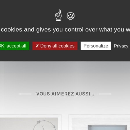
rication de votre meuble.
 55€ et à l’étranger sur devis. Tous nos meubles sont expédiés dan
 cookies and gives you control over what you w
K, accept all
Deny all cookies
Personalize
Privacy 
VOUS AIMEREZ AUSSI…