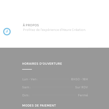
1020,00€
à
1350,00€
À PROPOS
Profitez de l'expérience d'Heure Création.
HORAIRES D’OUVERTURE
Lun - Ven :
8H30 - 18H
Sam :
Sur RDV
Dim :
Fermé
MODES DE PAIEMENT