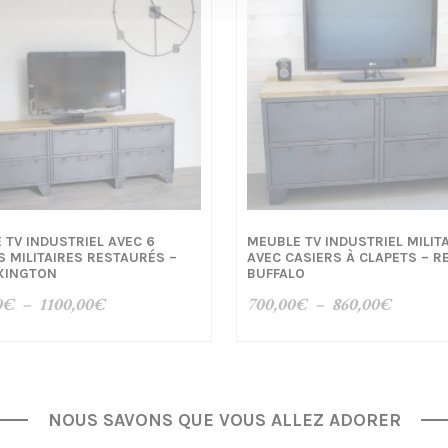
 TV INDUSTRIEL AVEC 6
MEUBLE TV INDUSTRIEL MILIT
S MILITAIRES RESTAURÉS –
AVEC CASIERS À CLAPETS – RE
EXINGTON
BUFFALO
Plage
Plage
0
€
–
1100,00
€
700,00
€
–
860,00
€
de
de
prix :
prix :
1010,00€
700,00
à
à
NOUS SAVONS QUE VOUS ALLEZ ADORER
1100,00€
860,00