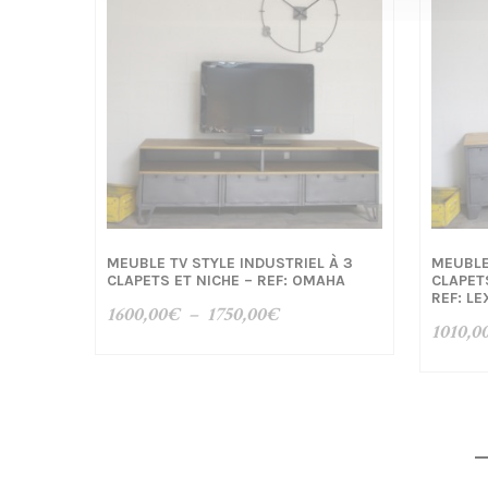
MEUBLE TV STYLE INDUSTRIEL À 3
MEUBLE
CLAPETS ET NICHE – REF: OMAHA
CLAPET
REF: L
Plage
1600,00
€
–
1750,00
€
1010,0
de
prix :
1600,00€
à
1750,00€