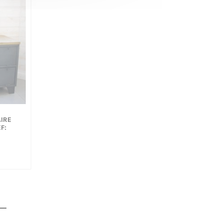
AIRE
F:
€
€