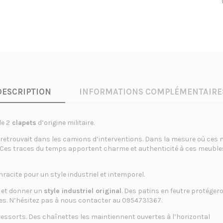
DESCRIPTION
INFORMATIONS COMPLÉMENTAIRE
de 2
clapets
d’origine militaire.
l’on retrouvait dans les camions d’interventions. Dans la mesure où ces
Ces traces du temps apportent charme et authenticité à ces meubles. 
acite pour un style industriel et intemporel.
r et donner un
style industriel original
. Des patins en feutre protégero
tes. N’hésitez pas à nous contacter au 0954731367.
ressorts. Des chaînettes les maintiennent ouvertes à l’horizontal