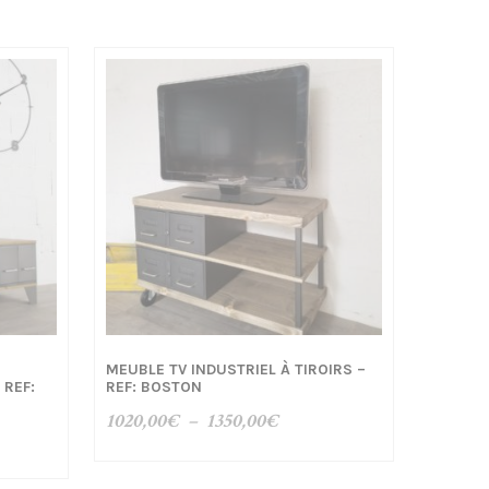
MEUBLE TV INDUSTRIEL À TIROIRS –
 REF:
REF: BOSTON
Plage
1020,00
€
–
1350,00
€
de
prix :