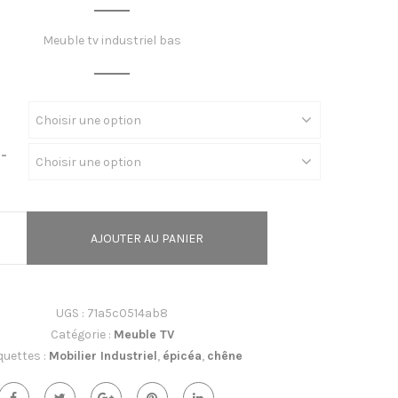
de
prix :
Meuble tv industriel bas
600,00€
à
850,00€
-
AJOUTER AU PANIER
UGS :
71a5c0514ab8
Catégorie :
Meuble TV
quettes :
Mobilier Industriel
,
épicéa
,
chêne