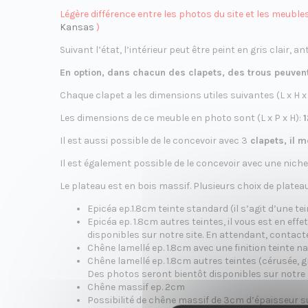
o
Légère différence entre les photos du site et les meuble
Kansas
)
Suivant l’état, l’intérieur peut être peint en gris clair, a
En option, dans chacun des clapets, des trous peuvent
n
Chaque clapet a les dimensions utiles suivantes (L x H x
Les dimensions de ce meuble en photo sont (L x P x H):
1
Il est aussi possible de le concevoir avec 3
clapets, il 
Il est également possible de le concevoir avec une niche
Le plateau est en bois massif. Plusieurs choix de platea
Epicéa ep.1.8cm teinte standard (il s’agit d’une te
Epicéa ep. 1.8cm autres teintes, il vous est en ef
disponibles sur notre site. En attendant, contact
Chêne lamellé ep. 1.8cm avec une finition teinte na
Chêne lamellé ep. 1.8cm autres teintes (cérusée, gr
Des photos seront bientôt disponibles sur notre 
Chêne massif ep. 2cm
Possibilité de chêne massif de 3cm d’épaisseur s