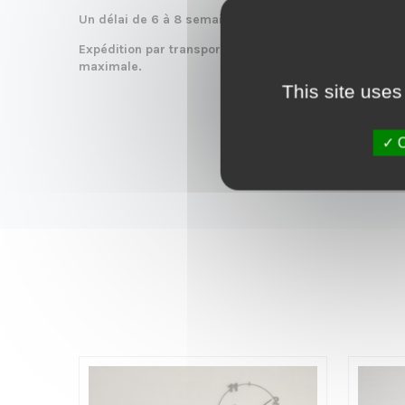
Un délai de 6 à 8 semaines est nécessaire pour la fab
Expédition par transporteur sur toute la France pour
maximale.
This site uses
O