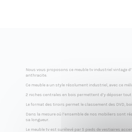
é
a
t
Nous vous proposons ce meuble tv industriel vintage d
anthracite.
Ce meuble a un style résolument industriel, avec ce mél
2 niches centrales en bois permettent d’y déposer tout l’
i
Le format des tiroirs permet le classement des DVD, boit
Dans la mesure où l’ensemble de nos mobiliers sont réa
sa longueur.
Le meuble tv est surélevé par 5 pieds de vestiaires accen