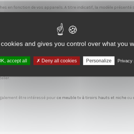
es en fonction de vos appareils. A titre indicatif, la modèle présenté
nté
peuvent être adaptés à vos besoins, notamment si vous souhaitez vous 
 cookies and gives you control over what you w
)
et à l’étranger
K, accept all
Deny all cookies
Personalize
Privacy 
isson sur-mesure assurant une protection optimale.
elier.
 également être intéressé pour
ce meuble tv à tiroirs hauts et niche
ou