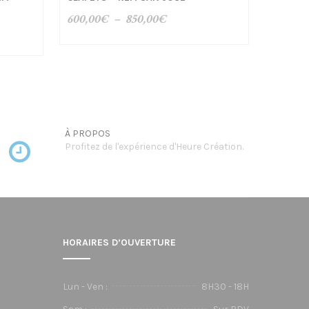
Plage
600,00
€
–
850,00
€
de
prix :
600,00€
€
à
850,00€
€
À PROPOS
Profitez de l'expérience d'Heure Création.
HORAIRES D’OUVERTURE
Lun - Ven :
8H30 - 18H