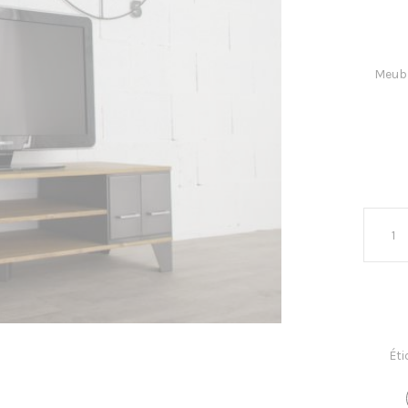
Meuble
Éti