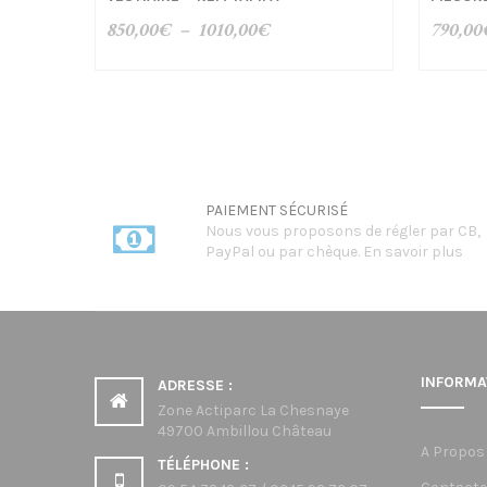
Plage
850,00
€
–
1010,00
€
790,00
de
prix :
850,00€
à
1010,00€
PAIEMENT SÉCURISÉ
Nous vous proposons de régler par CB,
PayPal ou par chèque.
En savoir plus
INFORMA
ADRESSE :
Zone Actiparc La Chesnaye
49700 Ambillou Château
A Propos
TÉLÉPHONE :