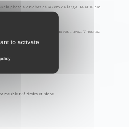
 sur la photo a 2 niches de
68 cm de large, 14 et 12 cm
raccorder à d’autres meubles que vous avez. N’hésitez
ant to activate
policy
ce meuble tv à tiroirs et niche
.