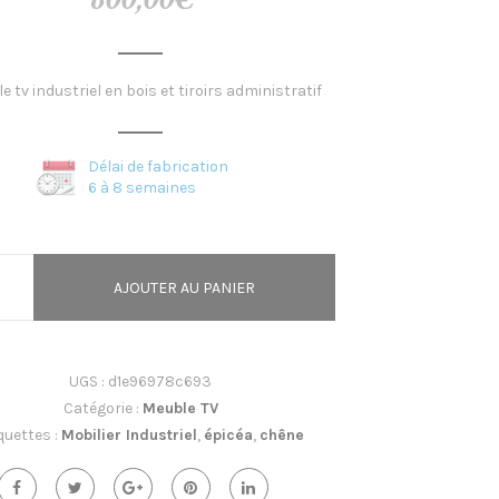
 tv industriel en bois et tiroirs administratif
Délai de fabrication
6 à 8 semaines
AJOUTER AU PANIER
UGS :
d1e96978c693
Catégorie :
Meuble TV
quettes :
Mobilier Industriel
,
épicéa
,
chêne