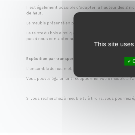
o
Il est également possible d’adapter la hauteur des 2 nich
de haut
.
Le meuble présenté en photo a été réalisé en
épicéa tei
La teinte du bois ainsi que l’essence du bois (chêne) 
n
pas à nous contacter au 09 54 73 13 67.
This site uses
Expédition par transporteur sur toute la France (+ 55€
O
L’ensemble de nos mobiliers sont expédiés dans un ca
Vous pouvez également réceptionner votre meuble à l’at
Si vous recherchez à meuble tv à tiroirs, vous pourriez