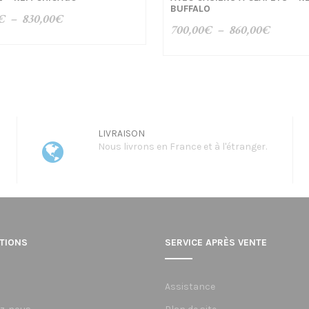
BUFFALO
Plage
€
–
830,00
€
Plage
700,00
€
–
860,00
€
de
de
prix :
prix :
790,00€
700,00
à
à
830,00€
860,00
LIVRAISON
Nous livrons en France et à l'étranger.
TIONS
SERVICE APRÈS VENTE
Assistance