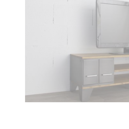
e
C
r