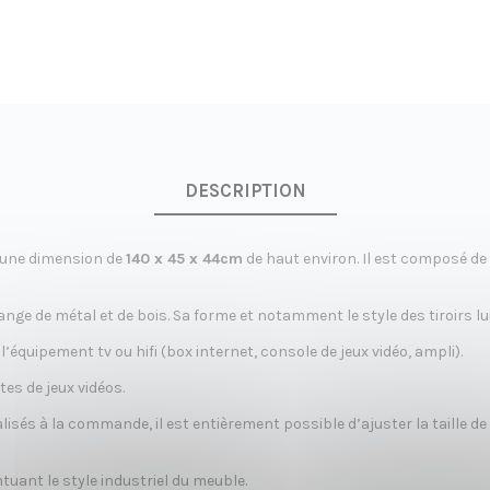
DESCRIPTION
’une dimension de
140 x 45 x 44cm
de haut environ. Il est composé de 
ange de métal et de bois. Sa forme et notamment le style des tiroirs 
équipement tv ou hifi (box internet, console de jeux vidéo, ampli).
es de jeux vidéos.
lisés à la commande, il est entièrement possible d’ajuster la taille
tuant le style industriel du meuble.