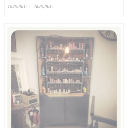
Plage
1020,00
€
–
1630,00
€
de
prix :
1020,00€
à
1630,00€