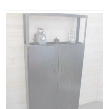
de
prix :
610,00€
à
740,00€