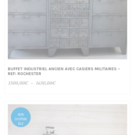
BUFFET INDUSTRIEL ANCIEN AVEC CASIERS MILITAIRES –
REF: ROCHESTER
Plage
1500,00
€
–
1650,00
€
de
prix :
1500,00€
à
NON
1650,00€
DISPONI
BLE