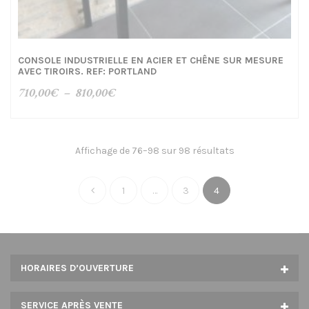
CONSOLE INDUSTRIELLE EN ACIER ET CHÊNE SUR MESURE
AVEC TIROIRS. REF: PORTLAND
Plage
710,00
€
–
810,00
€
de
prix :
710,00€
Affichage de 76–98 sur 98 résultats
à
810,00€
1
…
3
4
HORAIRES D’OUVERTURE
SERVICE APRÈS VENTE