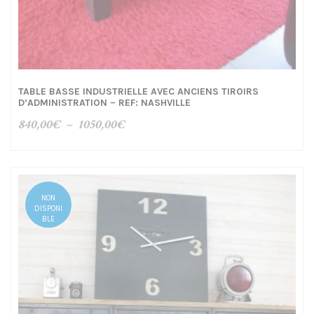
TABLE BASSE INDUSTRIELLE AVEC ANCIENS TIROIRS
D’ADMINISTRATION – REF: NASHVILLE
Plage
840,00
€
–
1050,00
€
de
prix :
840,00€
à
NON
1050,00€
DISPONI
BLE