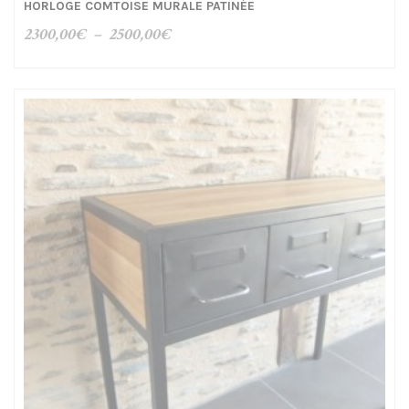
HORLOGE COMTOISE MURALE PATINÉE
Plage
2300,00
€
–
2500,00
€
de
prix :
2300,00€
à
2500,00€