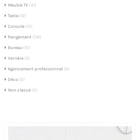
Meuble TV
(31)
i
Table
(12)
g
Console
(13)
a
Rangement
(38)
t
Bureau
(10)
i
Verrière
(2)
o
Agencement professionnel
(9)
n
Déco
(5)
Non classé
(0)