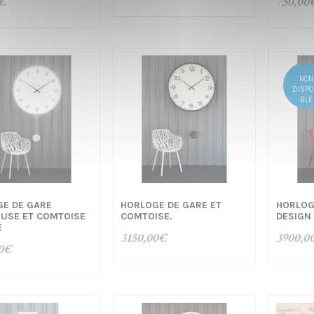
€
750,00
NON
DISPO
BLE
E DE GARE
HORLOGE DE GARE ET
HORLOG
USE ET COMTOISE
COMTOISE.
DESIGN
E
3150,00
€
3900,0
0
€