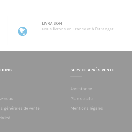
LIVRAISON
Nous livrons en France et à l'étranger.
TIONS
SERVICE APRÈS VENTE
Assistance
z-nous
Plan de site
s générales de vente
Mentions légales
ialité