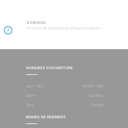
À PROPOS
Profitez de l'expérience d'Heure Création.
HORAIRES D’OUVERTURE
Lun - Ven :
8H30 - 18H
Sam :
Sur RDV
Dim :
Fermé
MODES DE PAIEMENT