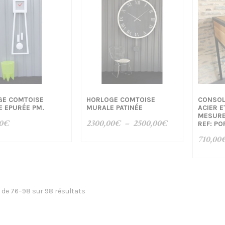
GE COMTOISE
HORLOGE COMTOISE
CONSOL
 EPURÉE PM.
MURALE PATINÉE
ACIER E
MESURE 
Plage
0
€
2300,00
€
–
2500,00
€
REF: P
de
710,00
prix :
2300,00€
à
2500,00€
 de 76–98 sur 98 résultats