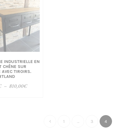
E INDUSTRIELLE EN
T CHÊNE SUR
AVEC TIROIRS.
ORTLAND
Plage
€
–
810,00
€
de
prix :
710,00€
à
1
…
3
4
810,00€