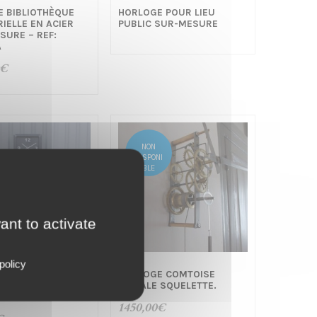
E BIBLIOTHÈQUE
HORLOGE POUR LIEU
IELLE EN ACIER
PUBLIC SUR-MESURE
SURE – REF:
A
€
NON
DISPONI
BLE
ant to activate
policy
E GEANTE
HORLOGE COMTOISE
RIELLE EPURÉE
MURALE SQUELETTE.
 GM
1450,00
€