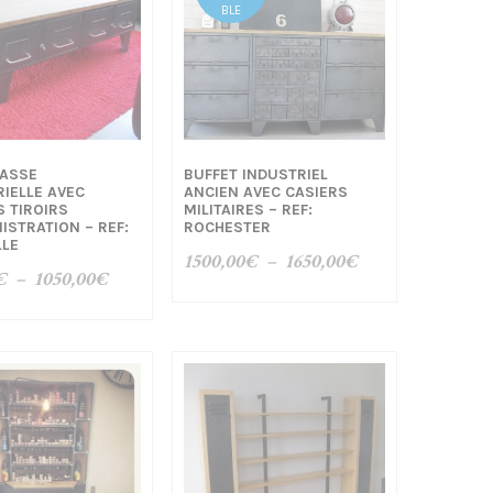
BLE
BASSE
BUFFET INDUSTRIEL
IELLE AVEC
ANCIEN AVEC CASIERS
 TIROIRS
MILITAIRES – REF:
ISTRATION – REF:
ROCHESTER
LLE
Plage
1500,00
€
–
1650,00
€
Plage
€
–
1050,00
€
de
de
prix :
prix :
1500,00€
840,00€
à
à
1650,00€
1050,00€