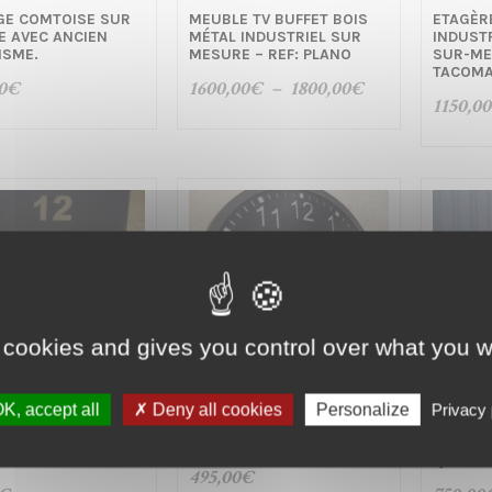
GE COMTOISE SUR
MEUBLE TV BUFFET BOIS
ETAGÈR
 AVEC ANCIEN
MÉTAL INDUSTRIEL SUR
INDUSTR
ISME.
MESURE – REF: PLANO
SUR-ME
TACOM
Plage
0
€
1600,00
€
–
1800,00
€
1150,00
de
prix :
1600,00€
à
1800,00€
 cookies and gives you control over what you w
K, accept all
Deny all cookies
Personalize
Privacy 
GE GÉANTE CARRÉ
HORLOGE MURALE GÉANTE
HORLOG
ER STYLE
INDUS STYLE INDUSTRIEL
INDUST
RIEL
QUARTZ
495,00
€