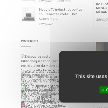
Plage
1190,00
€
1490,00
€
–
o
HORLO
de
MESURE
Meuble TV industriel, portes
prix :
MÉCAN
coulissantes metal - Ref:
1190,00€
Aspen metal
à
2600,0
1490,00€
1190,00
€
n
PINTEREST
This site uses
O
HORLO
EN ACI
INDUST
More Pins