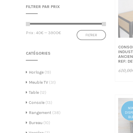
FILTRER PAR PRIX
e
Prix
Prix
Prix :
40€
—
3900€
FILTRER
min
max
CONSOL
INDUST
CATÉGORIES
ANCIEN
REF: D
C
610,00
Horloge
(19)
Meuble TV
(31)
Table
(12)
r
Console
(13)
NO
Rangement
(38)
DISP
BL
Bureau
(10)
Verrière
(2)