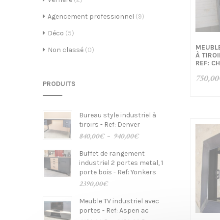
é
Agencement professionnel
(9)
Déco
(5)
MEUBLE
Non classé
(0)
À TIRO
a
REF: C
750,00
PRODUITS
t
Bureau style industriel à
tiroirs - Ref: Denver
Plage
840,00
€
940,00
€
–
de
Buffet de rangement
prix :
industriel 2 portes metal, 1
840,00€
i
porte bois - Ref: Yonkers
à
940,00€
2390,00
€
Meuble TV industriel avec
portes - Ref: Aspen ac