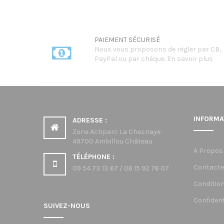
PAIEMENT SÉCURISÉ
Nous vous proposons de régler par CB,
PayPal ou par chèque.
En savoir plus
INFORMA
ADRESSE :
Zone Actiparc La Chesnaye
49700 Ambillou Château
A Propos
TÉLÉPHONE :
Contacte
09 54 73 13 67 / 06 15 92 76 07
Condition
Confident
SUIVEZ-NOUS