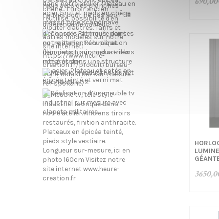
690,00
HORLOG
LUMINE
GÉANT
3650,0