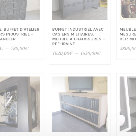
, BUFFET D’ATELIER
BUFFET INDUSTRIEL AVEC
MEUBLE
IRS INDUSTRIEL –
CASIERS MILITAIRES.
MESURE
HANDLER
MEUBLE À CHAUSSURES –
REF: M
REF: IRVINE
Plage
€
–
780,00
€
2800,0
Plage
1020,00
€
–
1630,00
€
de
de
prix :
prix :
750,00€
1020,00€
à
à
780,00€
1630,00€