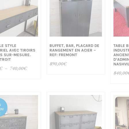
E STYLE
BUFFET, BAR, PLACARD DE
TABLE 
RIEL AVEC TIROIRS
RANGEMENT EN ACIER –
INDUSTR
S SUR-MESURE.
REF: FREMONT
ANCIENS
ETROIT
D’ADMIN
890,00
€
NASHVI
Plage
€
–
740,00
€
840,00
de
prix :
610,00€
à
740,00€
N
ONI
E