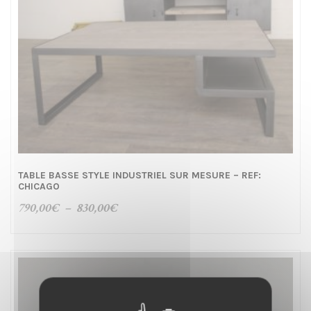
TABLE BASSE STYLE INDUSTRIEL SUR MESURE – REF:
CHICAGO
Plage
790,00
€
–
830,00
€
de
prix :
790,00€
à
830,00€