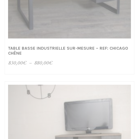
TABLE BASSE INDUSTRIELLE SUR-MESURE – REF: CHICAGO
CHÊNE
Plage
830,00
€
–
880,00
€
de
prix :
830,00€
à
880,00€