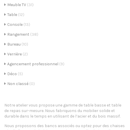
Meuble TV
(31)
i
Table
(12)
g
Console
(13)
a
Rangement
(38)
t
Bureau
(10)
i
Verrière
(2)
o
Agencement professionnel
(9)
n
Déco
(5)
Non classé
(0)
Notre atelier vous propose une gamme de table basse et table
de repas sur-mesure. Nous fabriquons du mobilier solide et
durable dans le temps en utilisant de l’acier et du bois massif.
Nous proposons des bancs associés ou optez pour des chaises