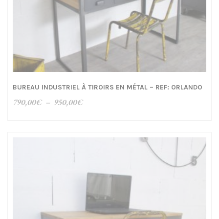
BUREAU INDUSTRIEL À TIROIRS EN MÉTAL – REF: ORLANDO
Plage
790,00
€
–
950,00
€
de
prix :
790,00€
à
950,00€