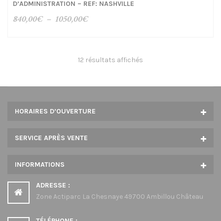
D’ADMINISTRATION – REF: NASHVILLE
Plage
840,00
€
–
1050,00
€
de
prix :
840,00€
12 résultats affichés
à
1050,00€
HORAIRES D’OUVERTURE
SERVICE APRÈS VENTE
INFORMATIONS
ADRESSE :
Zone Actiparc La Chesnaye 49700 Ambillou Château
TÉLÉPHONE :