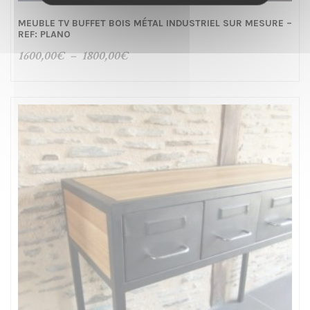
MEUBLE TV BUFFET BOIS MÉTAL INDUSTRIEL SUR MESURE –
REF: PLANO
Plage
1600,00
€
–
1800,00
€
de
prix :
1600,00€
à
1800,00€