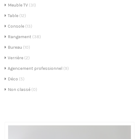
Meuble TV
(31)
i
Table
(12)
g
Console
(13)
a
Rangement
(38)
t
Bureau
(10)
i
Verrière
(2)
o
Agencement professionnel
(9)
n
Déco
(5)
Non classé
(0)