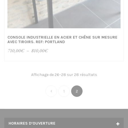
CONSOLE INDUSTRIELLE EN ACIER ET CHÊNE SUR MESURE
AVEC TIROIRS. REF: PORTLAND
Plage
710,00
€
–
810,00
€
de
prix :
710,00€
Affichage de 26–28 sur 28 résultats
à
810,00€
1
2
HORAIRES D’OUVERTURE