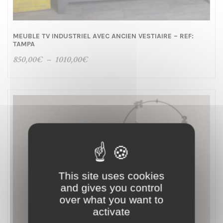
MEUBLE TV INDUSTRIEL AVEC ANCIEN VESTIAIRE – REF:
TAMPA
Plage
850,00
€
–
1010,00
€
de
prix :
850,00€
à
1010,00€
This site uses cookies
and gives you control
over what you want to
activate