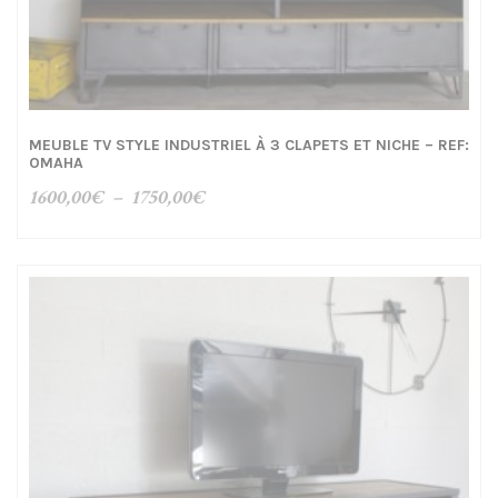
MEUBLE TV STYLE INDUSTRIEL À 3 CLAPETS ET NICHE – REF:
OMAHA
Plage
1600,00
€
–
1750,00
€
de
prix :
1600,00€
à
1750,00€