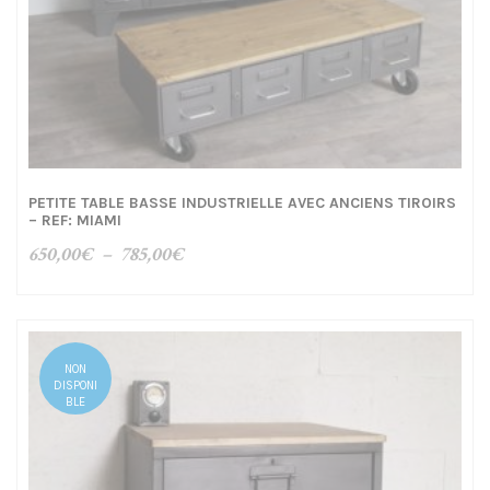
PETITE TABLE BASSE INDUSTRIELLE AVEC ANCIENS TIROIRS
– REF: MIAMI
Plage
650,00
€
–
785,00
€
de
prix :
650,00€
à
NON
785,00€
DISPONI
BLE