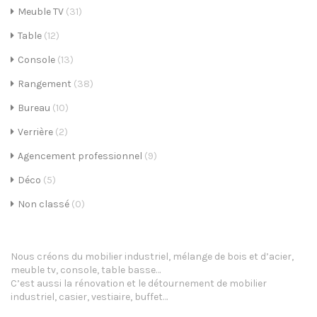
Meuble TV
(31)
i
Table
(12)
g
Console
(13)
a
Rangement
(38)
t
Bureau
(10)
i
Verrière
(2)
o
Agencement professionnel
(9)
n
Déco
(5)
Non classé
(0)
Nous créons du mobilier industriel, mélange de bois et d’acier,
meuble tv, console, table basse…
C’est aussi la rénovation et le détournement de mobilier
industriel, casier, vestiaire, buffet…