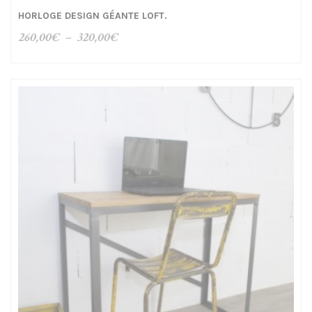
HORLOGE DESIGN GÉANTE LOFT.
Plage
260,00
€
–
320,00
€
de
prix :
260,00€
à
320,00€