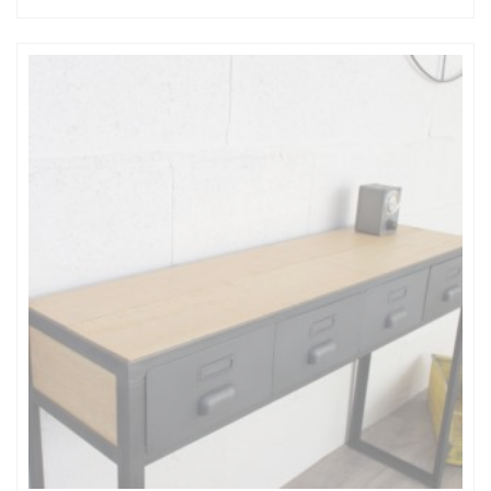
de
prix :
650,00€
à
790,00€