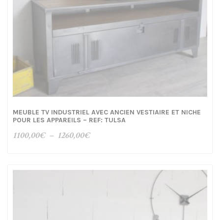
MEUBLE TV INDUSTRIEL AVEC ANCIEN VESTIAIRE ET NICHE
POUR LES APPAREILS – REF: TULSA
Plage
1100,00
€
–
1260,00
€
de
prix :
1100,00€
à
1260,00€