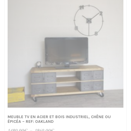
à
1170,00€
MEUBLE TV EN ACIER ET BOIS INDUSTRIEL, CHÊNE OU
ÉPICÉA – REF: OAKLAND
Plage
1480,00
€
–
1860,00
€