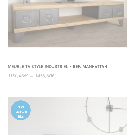
MEUBLE TV STYLE INDUSTRIEL – REF: MANHATTAN
Plage
1150,00
€
–
1450,00
€
de
prix :
1150,00€
à
NON
1450,00€
DISPONI
BLE