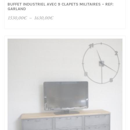
BUFFET INDUSTRIEL AVEC 9 CLAPETS MILITAIRES – REF:
GARLAND
Plage
1530,00
€
–
1630,00
€
de
prix :
1530,00€
à
1630,00€