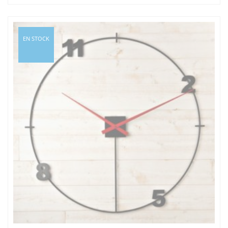
prix :
790,00€
à
EN STOCK
950,00€