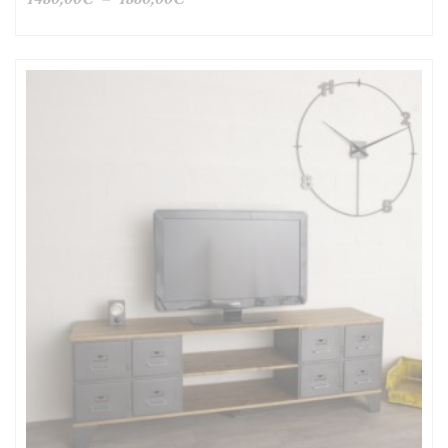
de
prix :
1480,00€
à
1860,00€