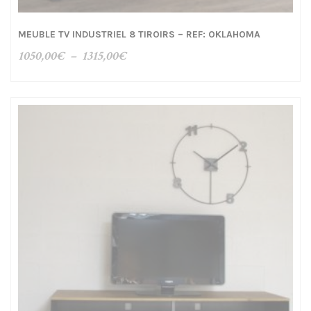
MEUBLE TV INDUSTRIEL 8 TIROIRS – REF: OKLAHOMA
Plage
1050,00
€
–
1315,00
€
de
prix :
1050,00€
à
1315,00€