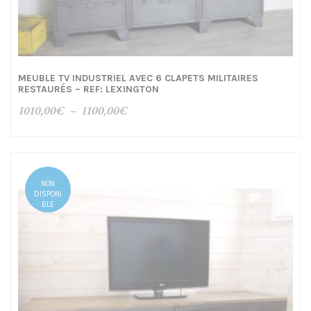
MEUBLE TV INDUSTRIEL AVEC 6 CLAPETS MILITAIRES
RESTAURÉS – REF: LEXINGTON
Plage
1010,00
€
–
1100,00
€
de
prix :
1010,00€
à
NON
1100,00€
DISPONI
BLE