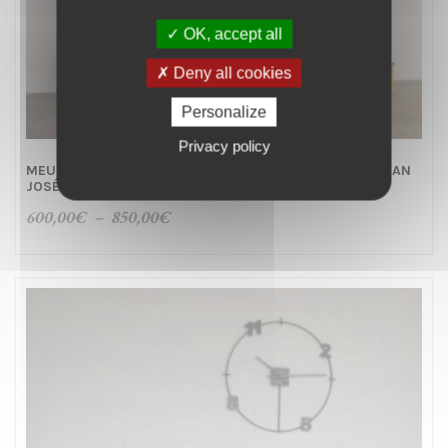
OK, accept all
Deny all cookies
Personalize
Privacy policy
MEUBLE MÉTAL TV INDUSTRIEL BAS À CLAPETS – REF: SAN
JOSÉ
Plage
600,00
€
–
850,00
€
de
prix :
600,00€
à
850,00€