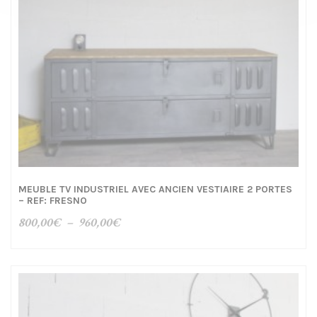
MEUBLE TV INDUSTRIEL AVEC ANCIEN VESTIAIRE 2 PORTES
– REF: FRESNO
Plage
800,00
€
–
960,00
€
de
prix :
800,00€
à
960,00€