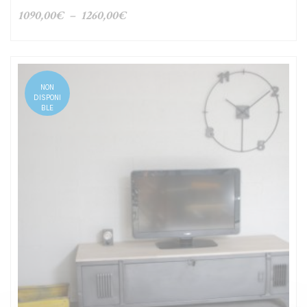
Plage
1090,00
€
–
1260,00
€
de
prix :
1090,00€
à
NON
1260,00€
DISPONI
BLE