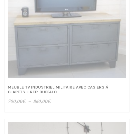
MEUBLE TV INDUSTRIEL MILITAIRE AVEC CASIERS À
CLAPETS – REF: BUFFALO
Plage
700,00
€
–
860,00
€
de
prix :
700,00€
à