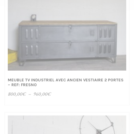
MEUBLE TV INDUSTRIEL AVEC ANCIEN VESTIAIRE 2 PORTES
– REF: FRESNO
Plage
800,00
€
–
960,00
€
de
prix :
800,00€
à
960,00€