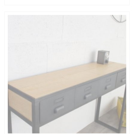
de
prix :
650,00€
à
790,00€