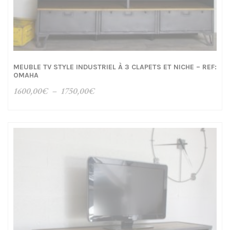
MEUBLE TV STYLE INDUSTRIEL À 3 CLAPETS ET NICHE – REF:
OMAHA
Plage
1600,00
€
–
1750,00
€
de
prix :
1600,00€
à
1750,00€