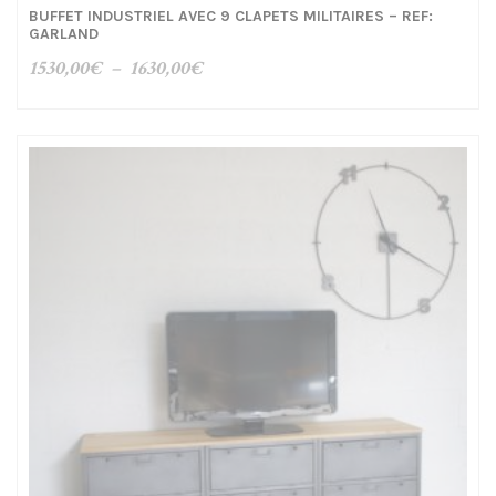
BUFFET INDUSTRIEL AVEC 9 CLAPETS MILITAIRES – REF:
GARLAND
Plage
1530,00
€
–
1630,00
€
de
prix :
1530,00€
à
1630,00€