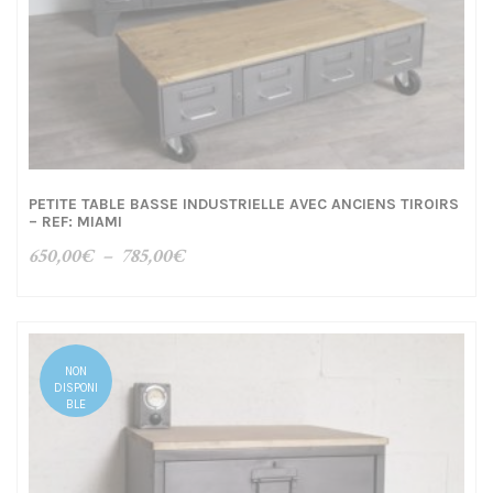
PETITE TABLE BASSE INDUSTRIELLE AVEC ANCIENS TIROIRS
– REF: MIAMI
Plage
650,00
€
–
785,00
€
de
prix :
650,00€
à
NON
785,00€
DISPONI
BLE