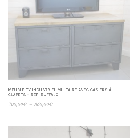
MEUBLE TV INDUSTRIEL MILITAIRE AVEC CASIERS À
CLAPETS – REF: BUFFALO
Plage
700,00
€
–
860,00
€
de
prix :
700,00€
à