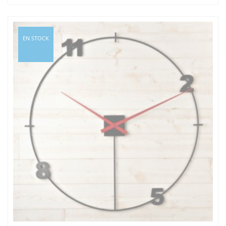
prix :
790,00€
à
EN STOCK
950,00€