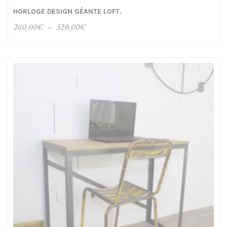
HORLOGE DESIGN GÉANTE LOFT.
Plage
260,00
€
–
320,00
€
de
prix :
260,00€
à
320,00€