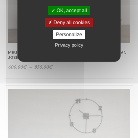
OK, accept all
Deny all cookies
Personalize
Privacy policy
MEUBLE MÉTAL TV INDUSTRIEL BAS À CLAPETS – REF: SAN
JOSÉ
Plage
600,00
€
–
850,00
€
de
prix :
600,00€
à
850,00€