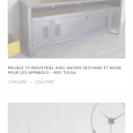
MEUBLE TV INDUSTRIEL AVEC ANCIEN VESTIAIRE ET NICHE
POUR LES APPAREILS – REF: TULSA
Plage
1100,00
€
–
1260,00
€
de
prix :
1100,00€
à
1260,00€