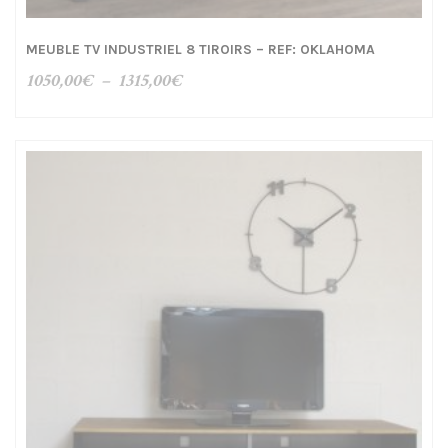
MEUBLE TV INDUSTRIEL 8 TIROIRS – REF: OKLAHOMA
Plage
1050,00
€
–
1315,00
€
de
prix :
1050,00€
à
1315,00€