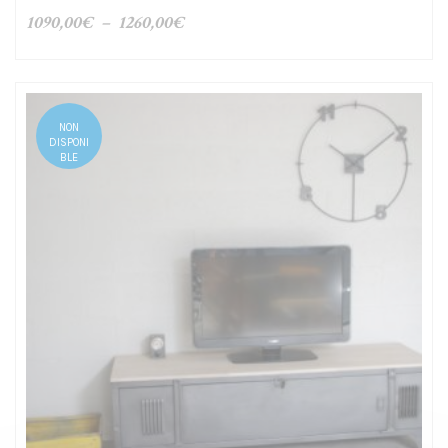
Plage
1090,00
€
–
1260,00
€
de
prix :
1090,00€
à
NON
1260,00€
DISPONI
BLE