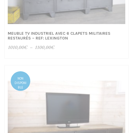
MEUBLE TV INDUSTRIEL AVEC 6 CLAPETS MILITAIRES
RESTAURÉS – REF: LEXINGTON
Plage
1010,00
€
–
1100,00
€
de
prix :
1010,00€
à
NON
1100,00€
DISPONI
BLE