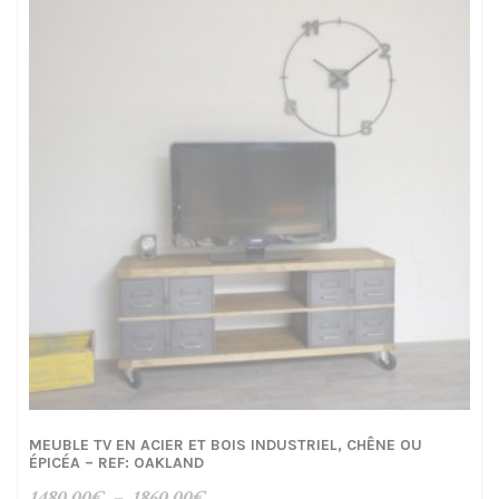
à
1170,00€
MEUBLE TV EN ACIER ET BOIS INDUSTRIEL, CHÊNE OU
ÉPICÉA – REF: OAKLAND
Plage
1480,00
€
–
1860,00
€