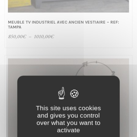
MEUBLE TV INDUSTRIEL AVEC ANCIEN VESTIAIRE – REF:
TAMPA
Plage
850,00
€
–
1010,00
€
de
prix :
850,00€
à
1010,00€
This site uses cookies
and gives you control
over what you want to
activate