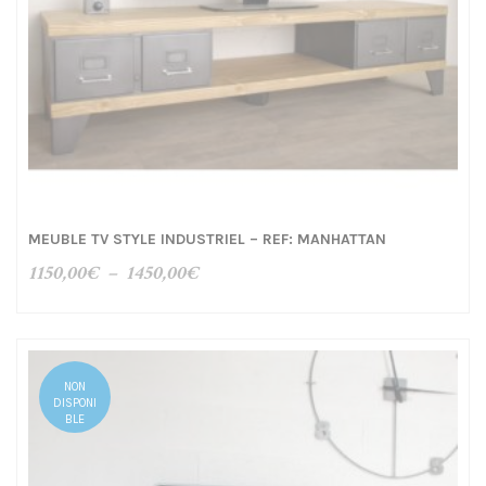
MEUBLE TV STYLE INDUSTRIEL – REF: MANHATTAN
Plage
1150,00
€
–
1450,00
€
de
prix :
1150,00€
à
NON
1450,00€
DISPONI
BLE