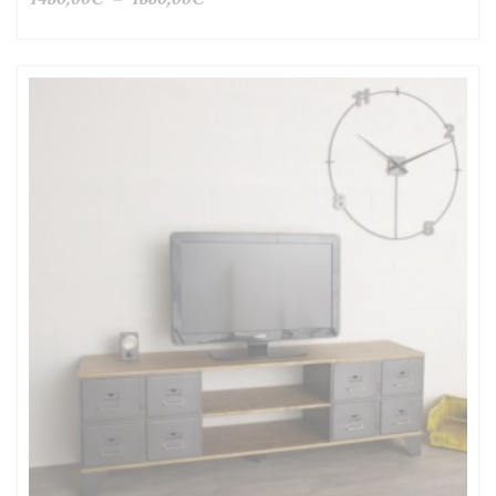
de
prix :
1480,00€
à
1860,00€