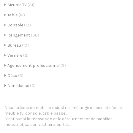
Meuble TV
(31)
i
Table
(12)
g
Console
(13)
a
Rangement
(38)
t
Bureau
(10)
i
Verrière
(2)
o
Agencement professionnel
(9)
n
Déco
(5)
Non classé
(0)
Nous créons du mobilier industriel, mélange de bois et d’acier,
meuble tv, console, table basse…
C’est aussi la rénovation et le détournement de mobilier
industriel, casier, vestiaire, buffet…